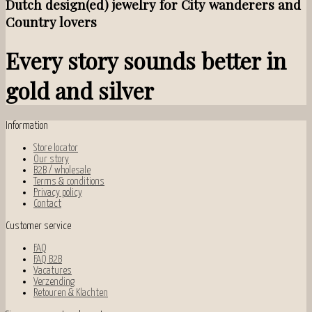
Dutch design(ed) jewelry for City wanderers and
Country lovers
Every story sounds better in
gold and silver
Information
Store locator
Our story
B2B / wholesale
Terms & conditions
Privacy policy
Contact
Customer service
FAQ
FAQ B2B
Vacatures
Verzending
Retouren & Klachten