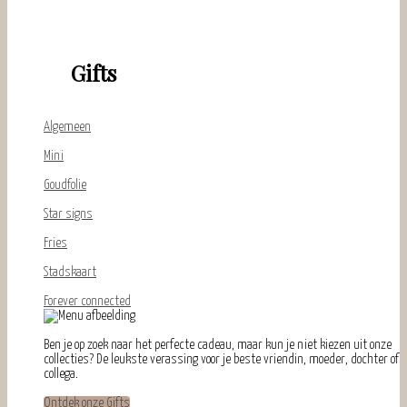
Gifts
Algemeen
Mini
Goudfolie
Star signs
Fries
Stadskaart
Forever connected
Ben je op zoek naar het perfecte cadeau, maar kun je niet kiezen uit onze
collecties? De leukste verassing voor je beste vriendin, moeder, dochter of
collega.
Ontdek onze Gifts