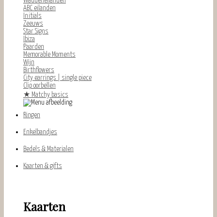
Waddeneilanden
ABC eilanden
Initials
Zeeuws
Star Signs
Ibiza
Paarden
Memorable Moments
Wijn
Birthflowers
City earrings | single piece
Clip oorbellen
★
Matchy basics
Ringen
Enkelbandjes
Bedels & Materialen
Kaarten & gifts
Kaarten