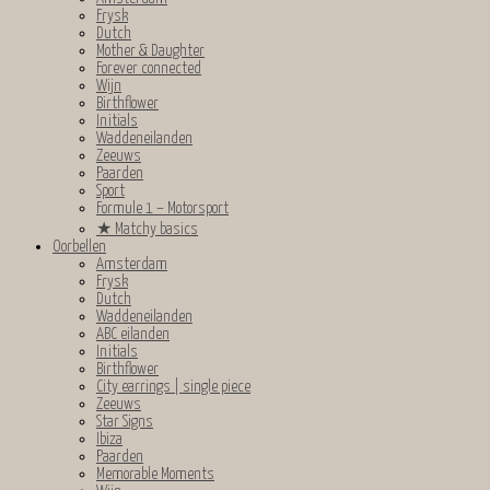
Frysk
Dutch
Mother & Daughter
Forever connected
Wijn
Birthflower
Initials
Waddeneilanden
Zeeuws
Paarden
Sport
Formule 1 – Motorsport
★
Matchy basics
Oorbellen
Amsterdam
Frysk
Dutch
Waddeneilanden
ABC eilanden
Initials
Birthflower
City earrings | single piece
Zeeuws
Star Signs
Ibiza
Paarden
Memorable Moments