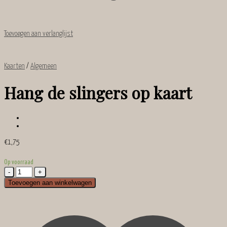
Toevoegen aan verlanglijst
Kaarten
/
Algemeen
Hang de slingers op kaart
€
1,75
Op voorraad
Hang
de
Toevoegen aan winkelwagen
slingers
op
kaart
aantal