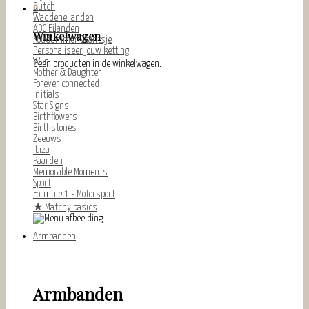
Dutch
0
Waddeneilanden
ABC Eilanden
Winkelwagen
Koudummer Beantsje
Personaliseer jouw ketting
Wijn
Geen producten in de winkelwagen.
Mother & Daughter
Forever connected
Initials
Star Signs
Birthflowers
Birthstones
Zeeuws
Ibiza
Paarden
Memorable Moments
Sport
Formule 1 - Motorsport
★
Matchy basics
Armbanden
Armbanden