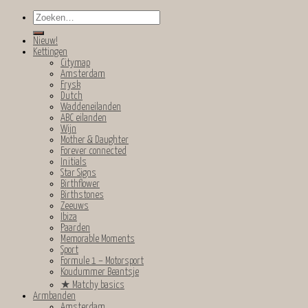
Zoeken
naar:
Nieuw!
Kettingen
Citymap
Amsterdam
Frysk
Dutch
Waddeneilanden
ABC eilanden
Wijn
Mother & Daughter
Forever connected
Initials
Star Signs
Birthflower
Birthstones
Zeeuws
Ibiza
Paarden
Memorable Moments
Sport
Formule 1 – Motorsport
Koudummer Beantsje
★
Matchy basics
Armbanden
Amsterdam