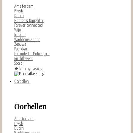
Amsterdam
Frysk
Dutch
Mother & Daughter
Forever connected
Wijn
Initials
Waddeneilanden
Zeeuws
Paarden
Formule 1 - Motorsport
Birthflowers
Sport
★
Matchy basics
Oorbellen
Oorbellen
Amsterdam
Frysk
Dutch