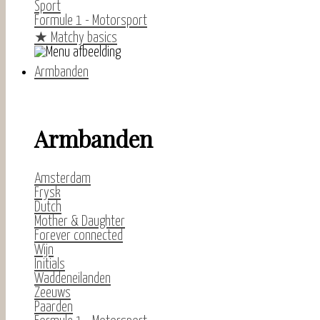
Sport
Formule 1 - Motorsport
★
Matchy basics
Armbanden
Armbanden
Amsterdam
Frysk
Dutch
Mother & Daughter
Forever connected
Wijn
Initials
Waddeneilanden
Zeeuws
Paarden