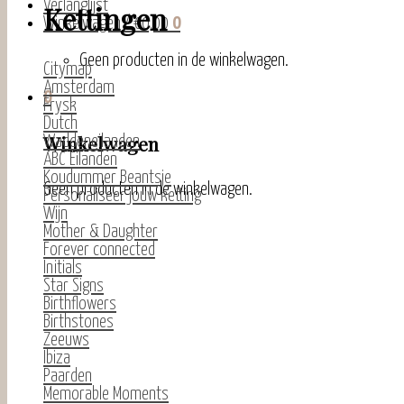
Verlanglijst
Kettingen
Winkelwagen /
€
0,00
0
Geen producten in de winkelwagen.
Citymap
Amsterdam
0
Frysk
Dutch
Winkelwagen
Waddeneilanden
ABC Eilanden
Koudummer Beantsje
Geen producten in de winkelwagen.
Personaliseer jouw ketting
Wijn
Mother & Daughter
Forever connected
Initials
Star Signs
Birthflowers
Birthstones
Zeeuws
Ibiza
Paarden
Memorable Moments