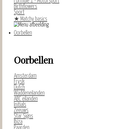
Formule 1 - Motorsport
Birthflowers
Sport
★
Matchy basics
Oorbellen
Oorbellen
Amsterdam
Frysk
Dutch
Waddeneilanden
ABC eilanden
Initials
Zeeuws
Star Signs
Ibiza
Paarden