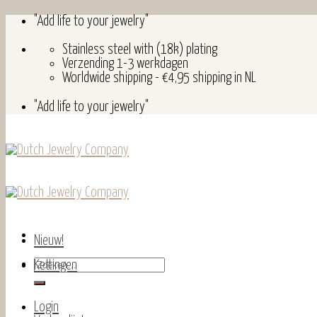
Skip
"Add life to your jewelry"
to
content
Stainless steel with (18k) plating
Verzending 1-3 werkdagen
Worldwide shipping - €4,95 shipping in NL
"Add life to your jewelry"
Nieuw!
Zoeken
Kettingen
naar:
Login